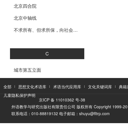
北京四合院
北京中轴线
不求所有、但求所保，向社会开放
C
城市第五立面
城乡历史文化保护传承体系
全部
思想文化术语库
术语当代应用库
文化关键词库
典籍
城址遗存
儿童隐私保护声明
京ICP 备 11010362 号-38
传统材料
外语教学与研究出版社有限责任公司 版权所有 Copyright 1999-2016 FLTR
联系电话：010-88819132 电子邮箱：shuyu@fltrp.com
传统村落