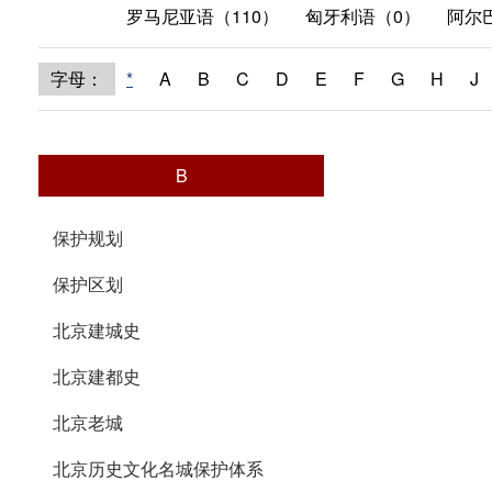
罗马尼亚语（110）
匈牙利语（0）
阿尔
字母：
*
A
B
C
D
E
F
G
H
J
B
保护规划
保护区划
北京建城史
北京建都史
北京老城
北京历史文化名城保护体系