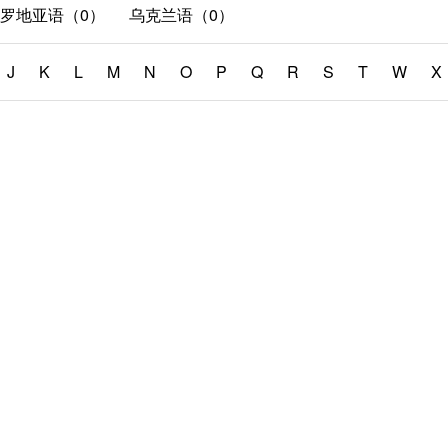
罗地亚语（0）
乌克兰语（0）
J
K
L
M
N
O
P
Q
R
S
T
W
X