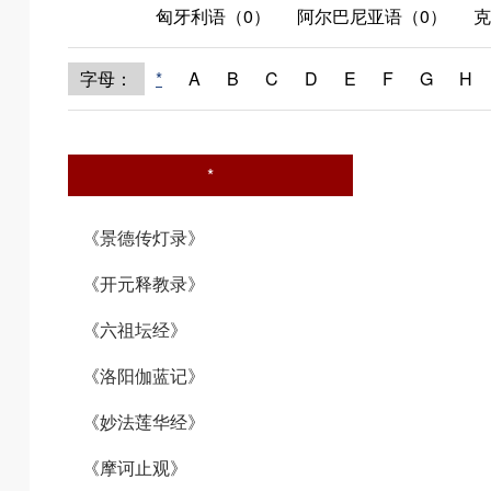
匈牙利语（0）
阿尔巴尼亚语（0）
克
字母：
*
A
B
C
D
E
F
G
H
*
《景德传灯录》
《开元释教录》
《六祖坛经》
《洛阳伽蓝记》
《妙法莲华经》
《摩诃止观》