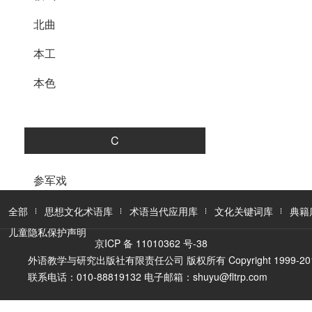
北曲
本工
本色
C
参军戏
程式
全部
思想文化术语库
术语当代应用库
文化关键词库
典籍
儿童隐私保护声明
丑
京ICP 备 11010362 号-38
外语教学与研究出版社有限责任公司 版权所有 Copyright 1999-2016 FLTR
出
联系电话：010-88819132 电子邮箱：shuyu@fltrp.com
川剧