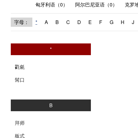
匈牙利语（0）
阿尔巴尼亚语（0）
克罗
字母：
*
A
B
C
D
E
F
G
H
J
*
氍毹
髯口
B
拜师
板式