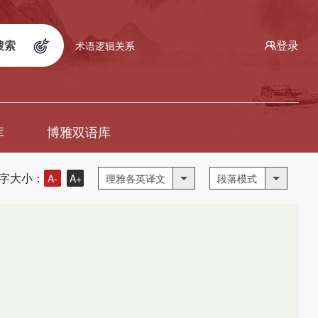
搜索
登录
术语逻辑关系
库
博雅双语库
字大小：
A-
A+
理雅各英译文
段落模式