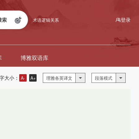
搜索
登录
术语逻辑关系
库
博雅双语库
字大小：
A-
A+
理雅各英译文
段落模式