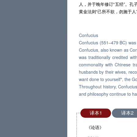
人，并于晚年修订“五经”。
黄金法则“己所不欲，勿施于人
Confucius
Confucius (551–479 BC) was a 
Confucius, also known as Conf
was traditionally credited wi
commonality with Chinese tra
husbands by their wives, rec
want done to yourself", the G
Throughout history, Confucius 
and philosophy continue to ha
译本1
译本2
《论语》