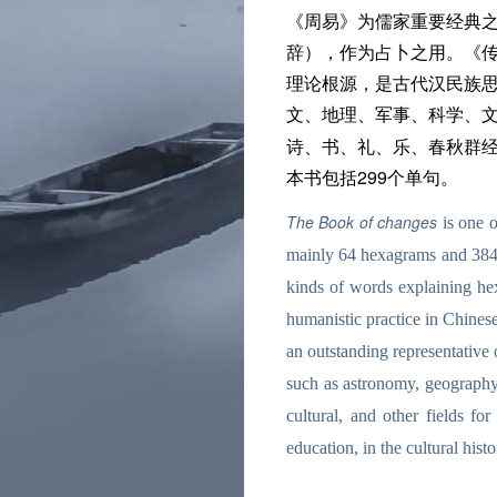
《周易》为儒家重要经典
辞），作为占卜之用。《
理论根源，是古代汉民族
文、地理、军事、科学、
诗、书、礼、乐、春秋群
本书包括299个单句。
The Book of changes
is one o
mainly 64 hexagrams and 384 l
kinds of words explaining he
humanistic practice in Chinese
an outstanding representative 
such as astronomy, geography, 
cultural, and other fields fo
education, in the cultural hist