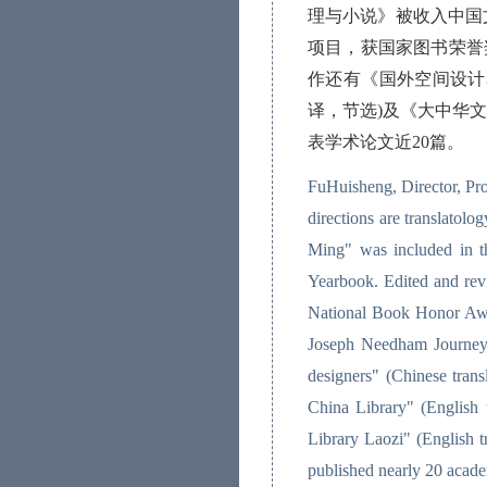
理与小说》被收入中国
项目，获国家图书荣誉
作还有《国外空间设计
译，节选
)
及《大中华
表学术论文近
20
篇。
FuHuisheng, Director, Pro
directions are translatol
Ming" was included in th
Yearbook. Edited and rev
National Book Honor Award
Joseph Needham Journey is
designers" (Chinese tran
China Library" (English 
Library Laozi" (English t
published nearly 20 acade