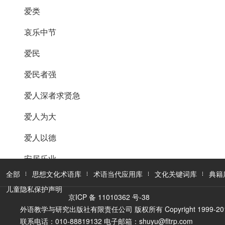
爱类
哀乐中节
爱民
爱民者强
爱人深者求贤急
爱人为大
爱人以德
安居乐业
全部
思想文化术语库
术语当代应用库
文化关键词库
典籍
安民
儿童隐私保护声明
京ICP 备 11010362 号-38
安贫乐道
外语教学与研究出版社有限责任公司 版权所有 Copyright 1999-2016 FLTR
联系电话：010-88819132 电子邮箱：shuyu@fltrp.com
安时处顺