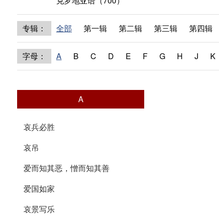
克罗地亚语（700）
专辑：
全部
第一辑
第二辑
第三辑
第四辑
字母：
A
B
C
D
E
F
G
H
J
K
A
哀兵必胜
哀吊
爱而知其恶，憎而知其善
爱国如家
哀景写乐