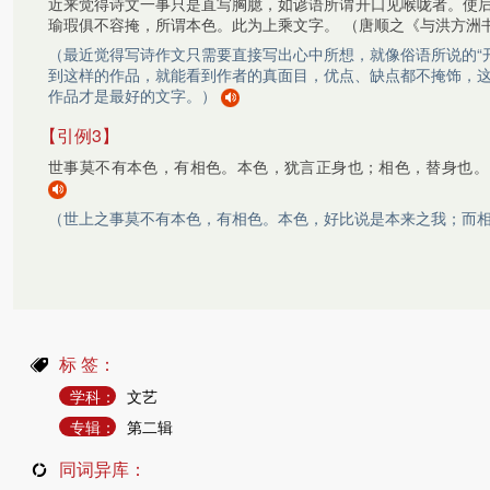
近来觉得诗文一事只是直写胸臆，如谚语所谓开口见喉咙者。使
瑜瑕俱不容掩，所谓本色。此为上乘文字。
（唐顺之《与洪方洲
（最近觉得写诗作文只需要直接写出心中所想，就像俗语所说的“
到这样的作品，就能看到作者的真面目，优点、缺点都不掩饰，
作品才是最好的文字。）
【引例3】
世事莫不有本色，有相色。本色，犹言正身也；相色，替身也。
（世上之事莫不有本色，有相色。本色，好比说是本来之我；而
标 签：
学科：
文艺
专辑：
第二辑
同词异库：