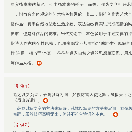
原义指本来的颜色，引申指本来的样子、面貌。作为文学批评术
一，指符合文体规定的艺术特色和风貌；其二，指符合作家艺术
指作品中真率自然地贴近生活原貌、表达自己真实思想或感情的
要求，也是对作品的要求。宋代文论中，本色多用于评述文体的
指诗人作家的个性风格，也用来倡导不加雕饰地贴近生活原貌的创
行”连用，相当于“本真”，往往与道家自然之道的思想相联系，用
与作品风格。
【引例1】
退之以文为诗，子瞻以诗为词，如教坊雷大使之舞，虽极天下之
《后山诗话》）
（韩愈以写文章的方法来写诗，苏轼以写诗的方法来写词，就像
舞蹈，虽然技巧高明无比，但并不符合诗词的本色。）
【引例2】