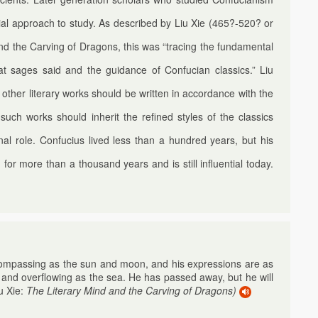
ial approach to study. As described by Liu Xie (465?-520? or
nd the Carving of Dragons, this was “tracing the fundamental
at sages said and the guidance of Confucian classics.” Liu
 other literary works should be written in accordance with the
such works should inherit the refined styles of the classics
nal role. Confucius lived less than a hundred years, but his
or more than a thousand years and is still influential today.
compassing as the sun and moon, and his expressions are as
 and overflowing as the sea. He has passed away, but he will
u Xie:
The Literary Mind and the Carving of Dragons)