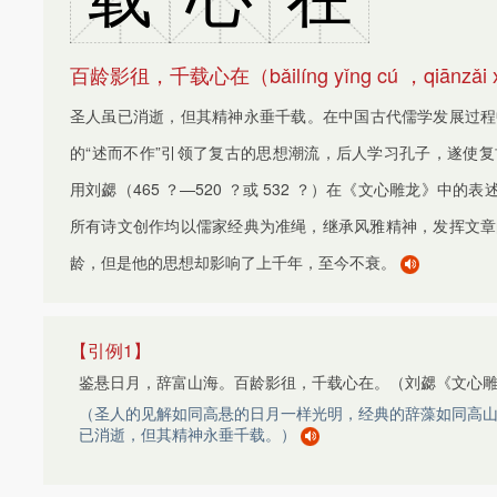
M
L
M
N
N
P
O
Q
百龄影徂，千载心在（
bǎilíng yǐng cú ，qiānzǎi 
R
P
Q
S
圣人虽已消逝，但其精神永垂千载。在中国古代儒学发展过程中，
R
T
的“述而不作”引领了复古的思想潮流，后人学习孔子，遂使
W
S
T
X
用刘勰（465 ？—520 ？或 532 ？）在《文心雕龙》中的
U
Y
V
Z
所有诗文创作均以儒家经典为准绳，继承风雅精神，发挥文章
W
龄，但是他的思想却影响了上千年，至今不衰。
X
Y
Z
A
【引例1】
B
C
鉴悬日月，辞富山海。百龄影徂，千载心在。
（刘勰《文心雕
D
（圣人的见解如同高悬的日月一样光明，经典的辞藻如同高
E
已消逝，但其精神永垂千载。）
F
G
H