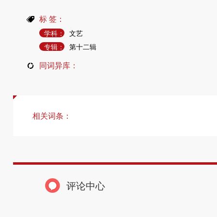
J
K
标 签：
L
学科：
文艺
M
N
专辑：
第十二辑
P
同词异库：
Q
R
S
T
W
X
相关词条：
Y
Z
论
评论中心