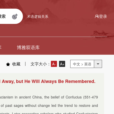
搜索
登录
术语逻辑关系
库
博雅双语库
收藏
文字大小：
A-
A+
中文 > 英语
 Away, but He Will Always Be Remembered.
cianism in ancient China, the belief of Confucius (551-479
 of past sages without change led the trend to restore and
ncients. Later generation scholars who studied Confucianism