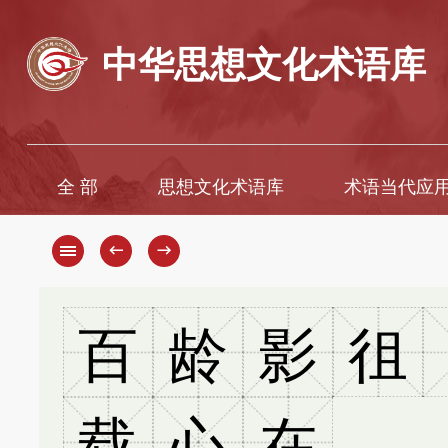
中华思想文化术语库
全 部
思想文化术语库
术语当代应
A
A
B
B
←
→
C
C
D
D
E
E
百
龄
影
徂
F
F
G
G
H
H
J
I
载
心
在
K
J
K
L