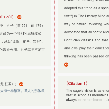
adopted this trend as a spec
xīn zài
）
532?) in The Literary Mind a
way of nature, following wh
孔子（前 551—前 479）
advocated that all poetic and
复古成为一个特别的思维模式，
Confucian classics and that 
表述，就是“原道、征圣、宗经”。
and give play their educatio
的教化作用。孔子享年不足百
thinking has been passed on f
【Citation 1】
龙·征圣》）
The sage’s vision is as en
山大海一样繁富。圣人的形体虽
vast in scope as mountains
always be remembered. (Li