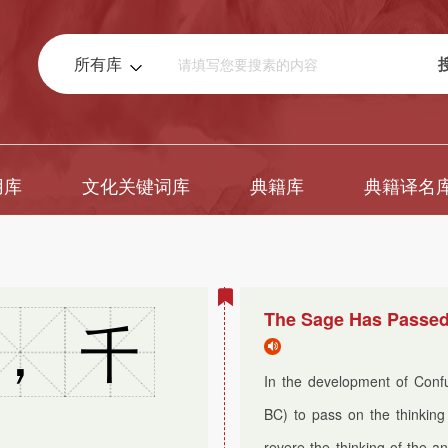
所有库
用库
文化关键词库
典籍库
典籍译名
The Sage Has Passed
，
千
In the development of Confu
BC) to pass on the thinking
revere the thinking of the a