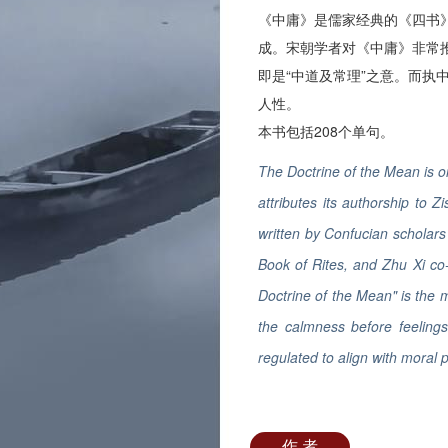
《中庸》是儒家经典的《四书
成。宋朝学者对《中庸》非常
即是“中道及常理”之意。而执
人性。
本书包括208个单句。
The Doctrine of the Mean is one
attributes its authorship to 
written by Confucian scholars
Book of Rites, and Zhu Xi co-
Doctrine of the Mean" is the 
the calmness before feelings
regulated to align with moral p
作 者