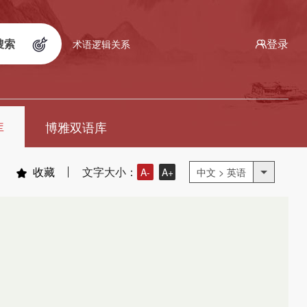
搜索
登录
术语逻辑关系
库
博雅双语库
收藏
文字大小：
A-
A+
中文 > 英语