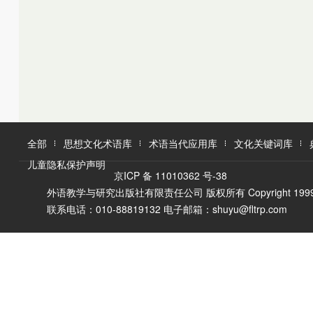
K
L
M
L
M
N
O
N
O
P
Q
P
Q
R
R
S
T
S
U
T
W
V
全部
思想文化术语库
术语当代应用库
文化关键词库
W
X
儿童隐私保护声明
X
Y
京ICP 备 11010362 号-38
Y
Z
外语教学与研究出版社有限责任公司 版权所有 Copyright 1999-2016 F
Z
联系电话：010-88819132 电子邮箱：shuyu@fltrp.com
A
Ā
B
C
D
E
È
F