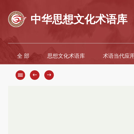
中华思想文化术语库
全 部
思想文化术语库
术语当代应
A
A
B
Ā
←
→
C
B
D
C
D
E
F
E
G
È
H
F
G
I
H
J
K
J