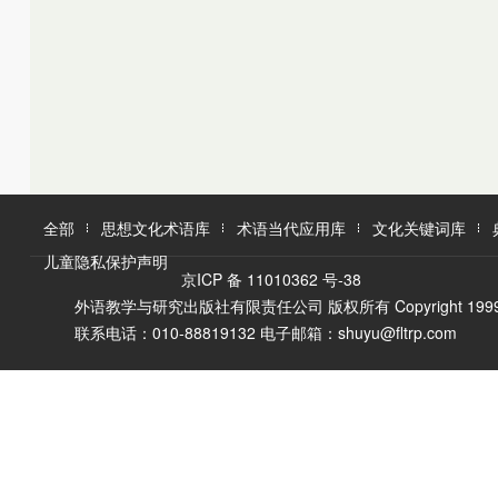
K
L
M
L
M
N
O
N
O
P
Q
P
Q
R
R
S
T
S
U
T
W
V
全部
思想文化术语库
术语当代应用库
文化关键词库
W
X
儿童隐私保护声明
X
Y
京ICP 备 11010362 号-38
Y
Z
外语教学与研究出版社有限责任公司 版权所有 Copyright 1999-2016 F
Z
联系电话：010-88819132 电子邮箱：shuyu@fltrp.com
A
Ā
B
C
D
E
È
F