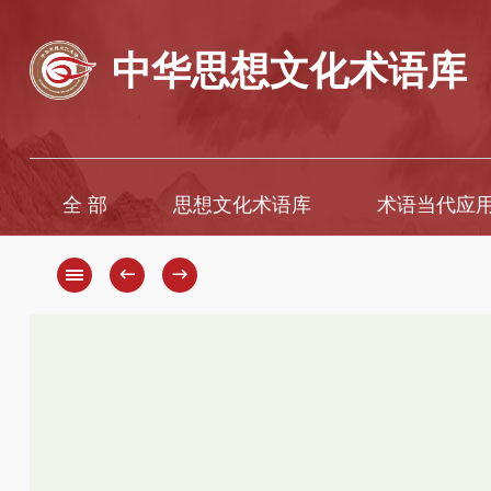
中华思想文化术语库
全 部
思想文化术语库
术语当代应
A
A
B
Ā
←
→
C
B
D
C
D
E
F
E
G
È
H
F
G
I
H
J
K
J