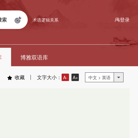
搜索
登录
术语逻辑关系
库
博雅双语库
收藏
文字大小：
A-
A+
中文 > 英语