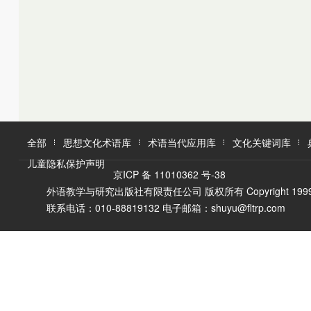
K
L
M
L
M
N
O
N
O
P
Q
P
Q
R
R
S
T
S
U
T
W
V
全部
思想文化术语库
术语当代应用库
文化关键词库
W
X
儿童隐私保护声明
X
Y
京ICP 备 11010362 号-38
Y
Z
外语教学与研究出版社有限责任公司 版权所有 Copyright 1999-2016 F
Z
联系电话：010-88819132 电子邮箱：shuyu@fltrp.com
A
Ā
B
C
D
E
È
F