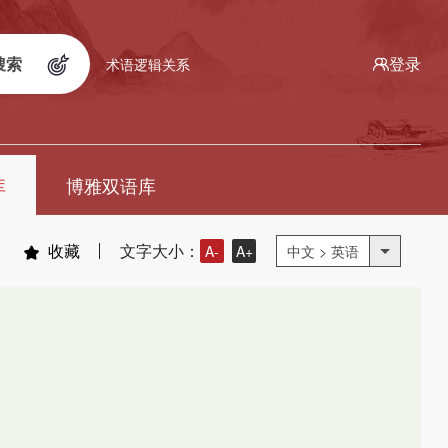
搜索
登录
术语逻辑关系
库
博雅双语库
收藏
文字大小：
A-
A+
中文 > 英语