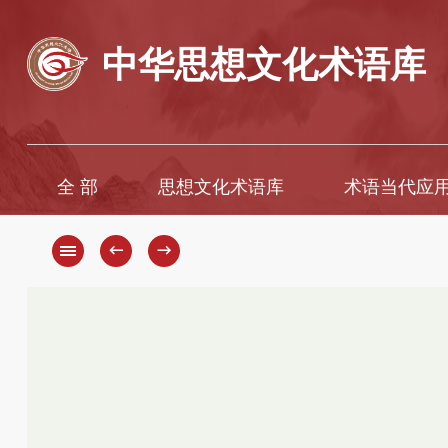
中华思想文化术语库
全 部
思想文化术语库
术语当代应
A
A
B
Ā
←
→
C
B
D
C
D
E
F
E
G
È
H
F
G
I
H
J
K
J