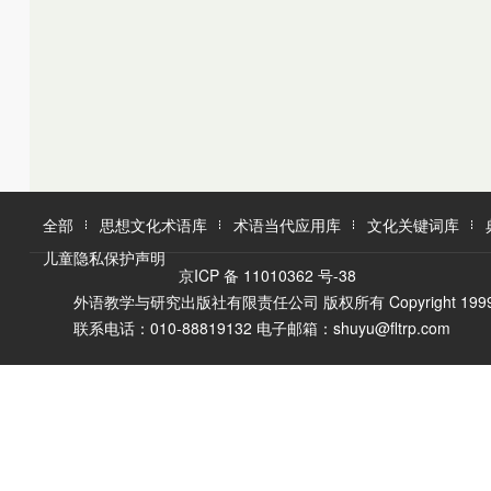
K
L
M
L
M
N
O
N
O
P
Q
P
Q
R
R
S
T
S
U
T
W
V
全部
思想文化术语库
术语当代应用库
文化关键词库
W
X
儿童隐私保护声明
X
Y
京ICP 备 11010362 号-38
Y
Z
外语教学与研究出版社有限责任公司 版权所有 Copyright 1999-2016 F
Z
联系电话：010-88819132 电子邮箱：shuyu@fltrp.com
A
Ā
B
C
D
E
È
F