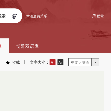
搜索
登录
术语逻辑关系
库
博雅双语库
收藏
文字大小：
A-
A+
中文 > 英语