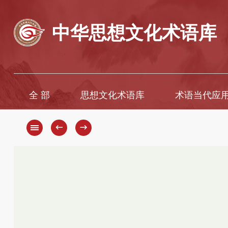
中华思想文化术语库
全 部
思想文化术语库
术语当代应
A
A
B
Ā
←
→
C
B
D
C
D
E
F
E
G
È
H
F
G
I
H
J
K
J