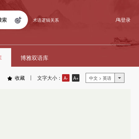
搜索
登录
术语逻辑关系
库
博雅双语库
收藏
文字大小：
A-
A+
中文 > 英语