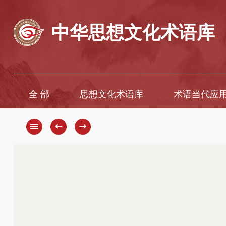
中华思想文化术语库
全 部
思想文化术语库
术语当代应
A
A
B
Ā
←
→
C
B
D
C
D
E
F
E
G
È
H
F
G
I
H
J
K
J