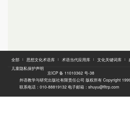
K
L
M
L
M
N
O
N
O
P
Q
P
Q
R
R
S
T
S
U
T
W
V
全部
思想文化术语库
术语当代应用库
文化关键词库
W
X
儿童隐私保护声明
X
Y
京ICP 备 11010362 号-38
Y
Z
外语教学与研究出版社有限责任公司 版权所有 Copyright 1999-2016 F
Z
联系电话：010-88819132 电子邮箱：shuyu@fltrp.com
A
Ā
B
C
D
E
È
F