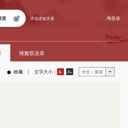
搜索
登录
术语逻辑关系
库
博雅双语库
收藏
文字大小：
A-
A+
中文 > 英语