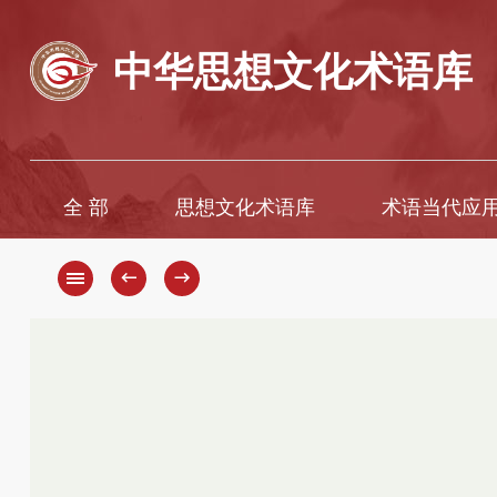
中华思想文化术语库
全 部
思想文化术语库
术语当代应
A
A
B
Ā
←
→
C
B
D
C
D
E
F
E
G
È
H
F
G
I
H
J
K
J