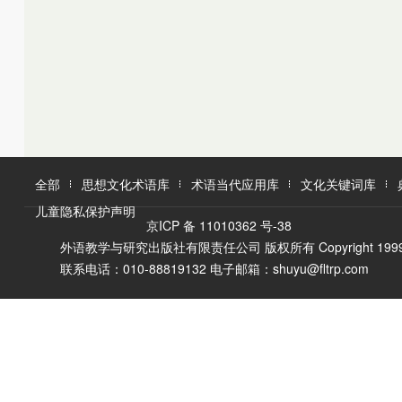
K
L
M
L
M
N
O
N
O
P
Q
P
Q
R
R
S
T
S
U
T
W
V
全部
思想文化术语库
术语当代应用库
文化关键词库
W
X
儿童隐私保护声明
X
Y
京ICP 备 11010362 号-38
Y
Z
外语教学与研究出版社有限责任公司 版权所有 Copyright 1999-2016 F
Z
联系电话：010-88819132 电子邮箱：shuyu@fltrp.com
A
Ā
B
C
D
E
È
F