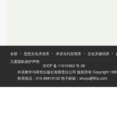
K
L
M
L
M
N
O
N
O
P
Q
P
Q
R
R
S
T
S
U
T
W
V
全部
思想文化术语库
术语当代应用库
文化关键词库
W
X
儿童隐私保护声明
X
Y
京ICP 备 11010362 号-38
Y
Z
外语教学与研究出版社有限责任公司 版权所有 Copyright 1999-2016 F
Z
联系电话：010-88819132 电子邮箱：shuyu@fltrp.com
A
Ā
B
C
D
E
È
F