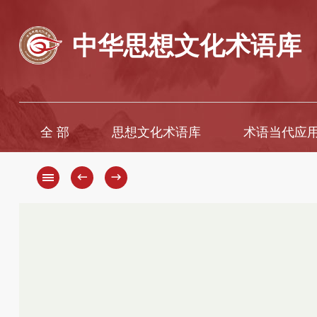
中华思想文化术语库
全 部
思想文化术语库
术语当代应
A
A
B
Ā
←
→
C
B
D
C
D
E
F
E
G
È
H
F
G
I
H
J
K
J