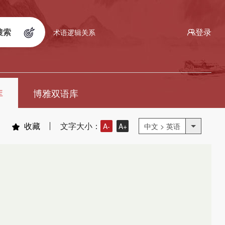
搜索
登录
术语逻辑关系
库
博雅双语库
收藏
文字大小：
A-
A+
中文 > 英语