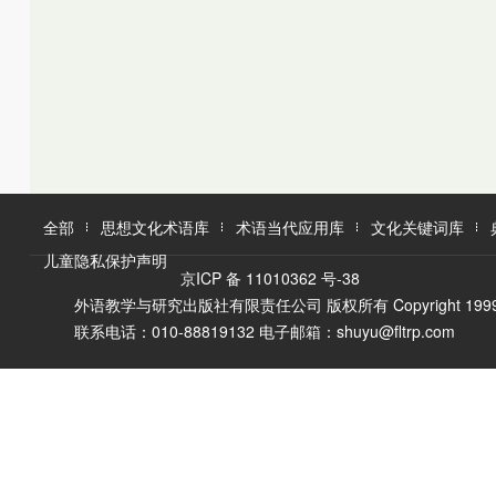
K
L
M
L
M
N
O
N
O
P
Q
P
Q
R
R
S
T
S
U
T
W
V
全部
思想文化术语库
术语当代应用库
文化关键词库
W
X
儿童隐私保护声明
X
Y
京ICP 备 11010362 号-38
Y
Z
外语教学与研究出版社有限责任公司 版权所有 Copyright 1999-2016 F
Z
联系电话：010-88819132 电子邮箱：shuyu@fltrp.com
A
Ā
B
C
D
E
È
F