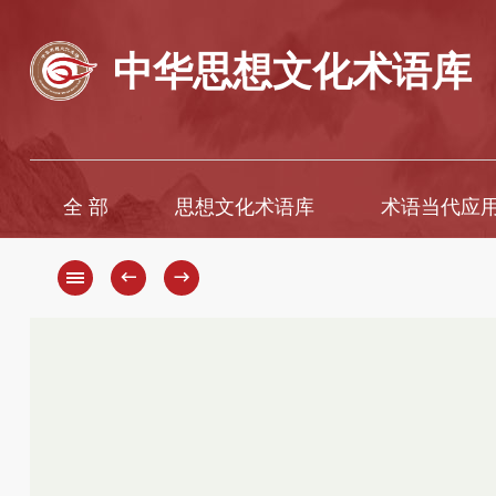
中华思想文化术语库
全 部
思想文化术语库
术语当代应
A
A
B
Ā
←
→
C
B
D
C
D
E
F
E
G
È
H
F
G
I
H
J
K
J