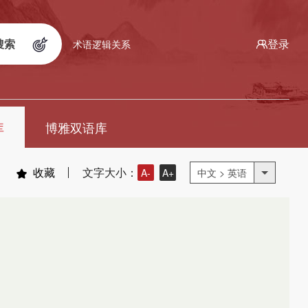
搜索
登录
术语逻辑关系
库
博雅双语库
收藏
文字大小：
A-
A+
中文 > 英语