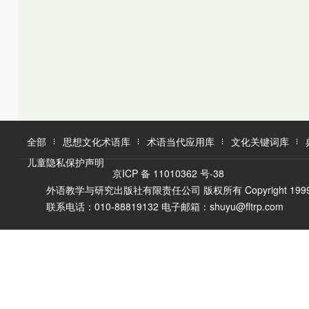
K
L
M
L
M
N
O
N
O
P
Q
P
Q
R
R
S
T
S
U
T
W
V
全部
思想文化术语库
术语当代应用库
文化关键词库
W
X
儿童隐私保护声明
X
Y
京ICP 备 11010362 号-38
Y
Z
外语教学与研究出版社有限责任公司 版权所有 Copyright 1999-2016 F
Z
联系电话：010-88819132 电子邮箱：shuyu@fltrp.com
A
Ā
B
C
D
E
È
F