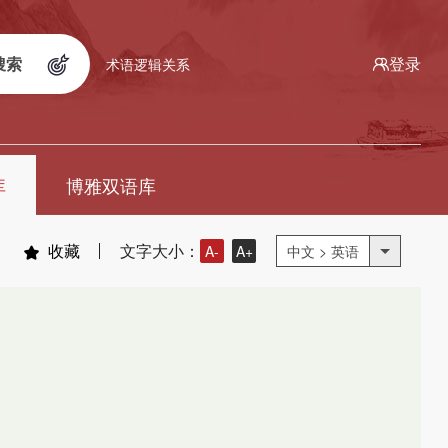
搜索
登录
术语逻辑关系
库
博雅双语库
收藏
文字大小：
A-
A+
中文 > 英语