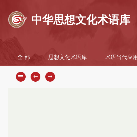
中华思想文化术语库
全 部
思想文化术语库
术语当代应
A
A
B
Ā
←
→
C
B
D
C
D
E
F
E
G
È
H
F
G
I
H
J
K
J