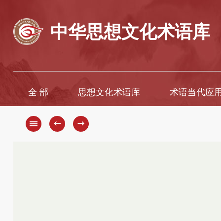
中华思想文化术语库
全 部
思想文化术语库
术语当代应
A
A
B
Ā
←
→
C
B
D
C
D
E
F
E
G
È
H
F
G
I
H
J
K
J