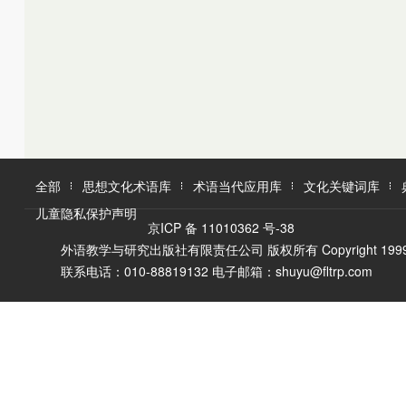
K
L
M
L
M
N
O
N
O
P
Q
P
Q
R
R
S
T
S
U
T
W
V
全部
思想文化术语库
术语当代应用库
文化关键词库
W
X
儿童隐私保护声明
X
Y
京ICP 备 11010362 号-38
Y
Z
外语教学与研究出版社有限责任公司 版权所有 Copyright 1999-2016 F
Z
联系电话：010-88819132 电子邮箱：shuyu@fltrp.com
A
Ā
B
C
D
E
È
F