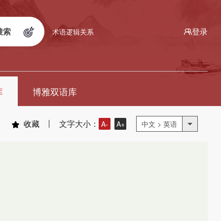
搜索
登录
术语逻辑关系
库
博雅双语库
收藏
文字大小：
A-
A+
中文 > 英语