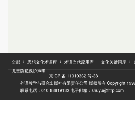
K
L
M
L
M
N
O
N
O
P
Q
P
Q
R
R
S
T
S
U
T
W
V
全部
思想文化术语库
术语当代应用库
文化关键词库
W
X
儿童隐私保护声明
X
Y
京ICP 备 11010362 号-38
Y
Z
外语教学与研究出版社有限责任公司 版权所有 Copyright 1999-2016 F
Z
联系电话：010-88819132 电子邮箱：shuyu@fltrp.com
A
Ā
B
C
D
E
È
F