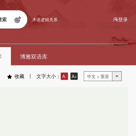
搜索
登录
术语逻辑关系
库
博雅双语库
收藏
文字大小：
A-
A+
中文 > 英语