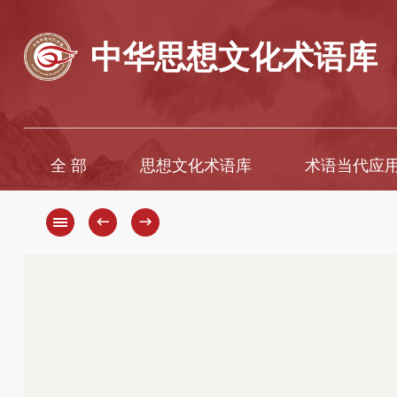
中华思想文化术语库
全 部
思想文化术语库
术语当代应
A
A
B
Ā
←
→
C
B
D
C
D
E
F
E
G
È
H
F
G
I
H
J
K
J