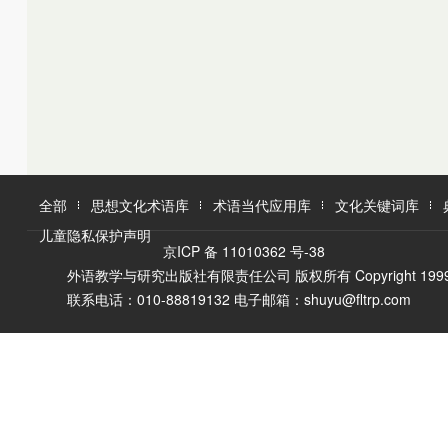
K
L
M
L
M
N
O
N
O
P
Q
P
Q
R
R
S
T
S
U
T
W
V
全部
思想文化术语库
术语当代应用库
文化关键词库
W
X
儿童隐私保护声明
X
Y
京ICP 备 11010362 号-38
Y
Z
外语教学与研究出版社有限责任公司 版权所有 Copyright 1999-2016 F
Z
联系电话：010-88819132 电子邮箱：shuyu@fltrp.com
A
Ā
B
C
D
E
È
F