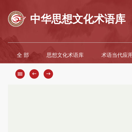
中华思想文化术语库
全 部
思想文化术语库
术语当代应
A
A
B
Ā
←
→
C
B
D
C
D
E
F
E
G
È
H
F
G
I
H
J
K
J