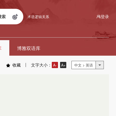
搜索
登录
术语逻辑关系
库
博雅双语库
收藏
文字大小：
A-
A+
中文 > 英语