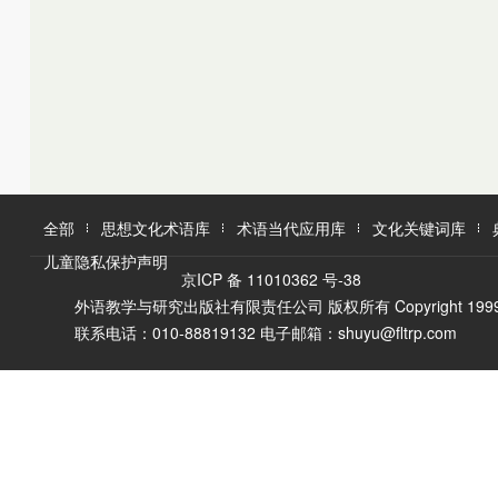
K
L
M
L
M
N
O
N
O
P
Q
P
Q
R
R
S
T
S
U
T
W
V
全部
思想文化术语库
术语当代应用库
文化关键词库
W
X
儿童隐私保护声明
X
Y
京ICP 备 11010362 号-38
Y
Z
外语教学与研究出版社有限责任公司 版权所有 Copyright 1999-2016 F
Z
联系电话：010-88819132 电子邮箱：shuyu@fltrp.com
A
Ā
B
C
D
E
È
F