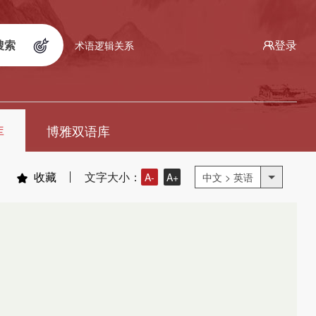
搜索
登录
术语逻辑关系
库
博雅双语库
收藏
文字大小：
A-
A+
中文 > 英语