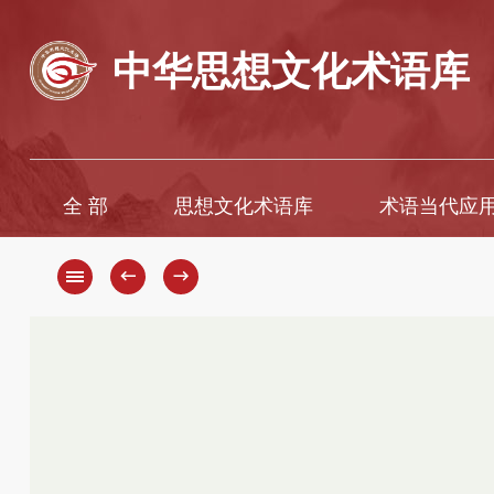
中华思想文化术语库
全 部
思想文化术语库
术语当代应
A
A
B
Ā
←
→
C
B
D
C
D
E
F
E
G
È
H
F
G
I
H
J
K
J