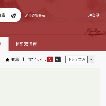
搜索
登录
术语逻辑关系
库
博雅双语库
收藏
文字大小：
A-
A+
中文 > 英语