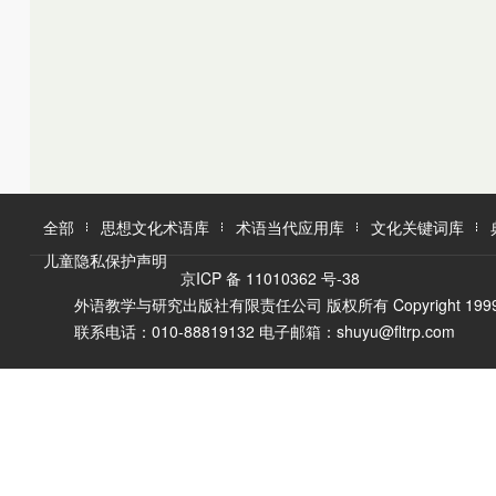
K
L
M
L
M
N
O
N
O
P
Q
P
Q
R
R
S
T
S
U
T
W
V
全部
思想文化术语库
术语当代应用库
文化关键词库
W
X
儿童隐私保护声明
X
Y
京ICP 备 11010362 号-38
Y
Z
外语教学与研究出版社有限责任公司 版权所有 Copyright 1999-2016 F
Z
联系电话：010-88819132 电子邮箱：shuyu@fltrp.com
A
Ā
B
C
D
E
È
F