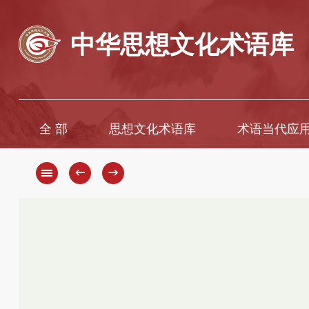
中华思想文化术语库
全 部
思想文化术语库
术语当代应
A
A
B
Ā
←
→
C
B
D
C
D
E
F
E
G
È
H
F
G
I
H
J
K
J