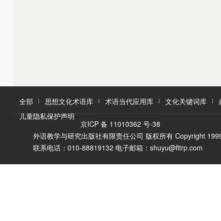
K
L
M
L
M
N
O
N
O
P
Q
P
Q
R
R
S
T
S
U
T
W
V
全部
思想文化术语库
术语当代应用库
文化关键词库
W
X
儿童隐私保护声明
X
Y
京ICP 备 11010362 号-38
Y
Z
外语教学与研究出版社有限责任公司 版权所有 Copyright 1999-2016 F
Z
联系电话：010-88819132 电子邮箱：shuyu@fltrp.com
A
Ā
B
C
D
E
È
F