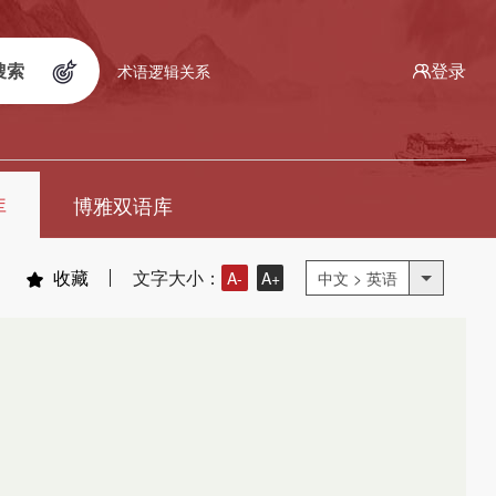
搜索
登录
术语逻辑关系
库
博雅双语库
收藏
文字大小：
A-
A+
中文 > 英语