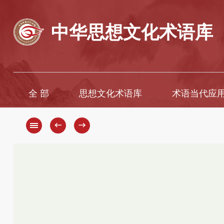
中华思想文化术语库
全 部
思想文化术语库
术语当代应
A
A
B
Ā
←
→
C
B
D
C
D
E
F
E
G
È
H
F
G
I
H
J
K
J