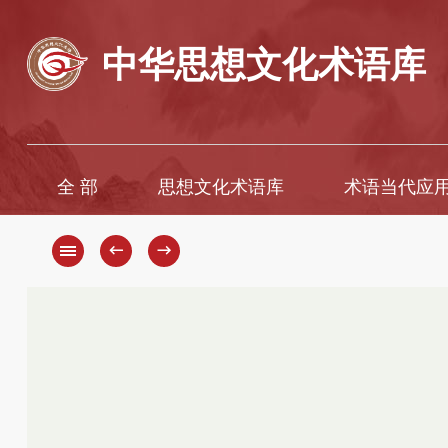
中华思想文化术语库
全 部
思想文化术语库
术语当代应
A
A
B
Ā
←
→
C
B
D
C
D
E
F
E
G
È
H
F
G
I
H
J
K
J