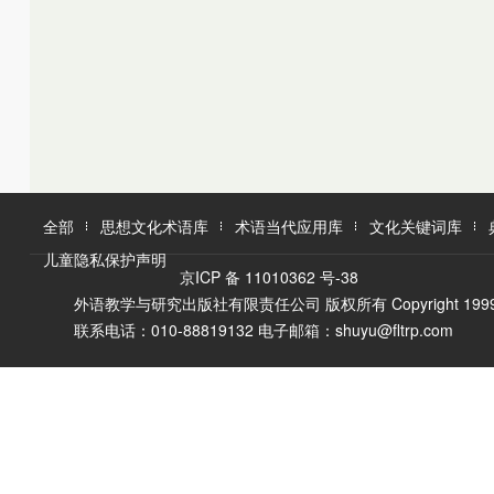
K
L
M
L
M
N
O
N
O
P
Q
P
Q
R
R
S
T
S
U
T
W
V
全部
思想文化术语库
术语当代应用库
文化关键词库
W
X
儿童隐私保护声明
X
Y
京ICP 备 11010362 号-38
Y
Z
外语教学与研究出版社有限责任公司 版权所有 Copyright 1999-2016 F
Z
联系电话：010-88819132 电子邮箱：shuyu@fltrp.com
A
Ā
B
C
D
E
È
F