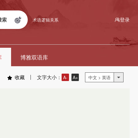
搜索
登录
术语逻辑关系
库
博雅双语库
收藏
文字大小：
A-
A+
中文 > 英语