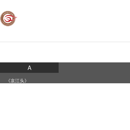
中华思想文化术语库
全 部
思想文化术语库
术语当代应用库
A
←
→
《哀江头》
《哀王孙》
全部
思想文化术语库
术语当代应用库
文化关键词库
典籍
儿童隐私保护声明
Ā
京ICP 备 11010362 号-38
外语教学与研究出版社有限责任公司 版权所有 Copyright 1999-2016 FLTR
哀郢
联系电话：010-88819132 电子邮箱：shuyu@fltrp.com
《安定城楼》