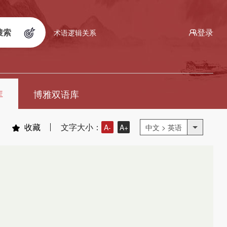
搜索
登录
术语逻辑关系
库
博雅双语库
收藏
文字大小：
A-
A+
中文 > 英语