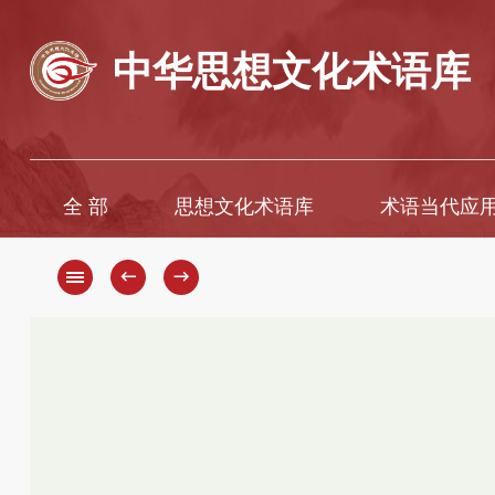
中华思想文化术语库
全 部
思想文化术语库
术语当代应
A
A
B
Ā
←
→
C
B
D
C
D
E
F
E
G
È
H
F
G
I
H
J
K
J