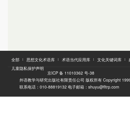
K
L
M
L
M
N
O
N
O
P
Q
P
Q
R
R
S
T
S
U
T
W
V
全部
思想文化术语库
术语当代应用库
文化关键词库
W
X
儿童隐私保护声明
X
Y
京ICP 备 11010362 号-38
Y
Z
外语教学与研究出版社有限责任公司 版权所有 Copyright 1999-2016 F
Z
联系电话：010-88819132 电子邮箱：shuyu@fltrp.com
A
Ā
B
C
D
E
È
F