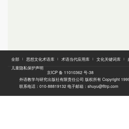
K
L
M
L
M
N
O
N
O
P
Q
P
Q
R
R
S
T
S
U
T
W
V
全部
思想文化术语库
术语当代应用库
文化关键词库
W
X
儿童隐私保护声明
X
Y
京ICP 备 11010362 号-38
Y
Z
外语教学与研究出版社有限责任公司 版权所有 Copyright 1999-2016 F
Z
联系电话：010-88819132 电子邮箱：shuyu@fltrp.com
A
Ā
B
C
D
E
È
F