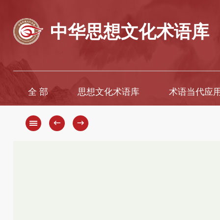
中华思想文化术语库
全 部
思想文化术语库
术语当代应
A
A
B
Ā
←
→
C
B
D
C
D
E
F
E
G
È
H
F
G
I
H
J
K
J