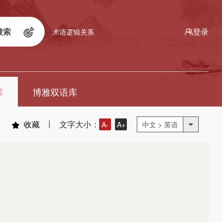
搜索
登录
术语逻辑关系
库
博雅双语库
收藏
文字大小：
A-
A+
中文 > 英语