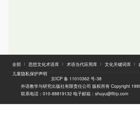
K
L
M
L
M
N
O
N
O
P
Q
P
Q
R
R
S
T
S
U
T
W
V
全部
思想文化术语库
术语当代应用库
文化关键词库
W
X
儿童隐私保护声明
X
Y
京ICP 备 11010362 号-38
Y
Z
外语教学与研究出版社有限责任公司 版权所有 Copyright 1999-2016 F
Z
联系电话：010-88819132 电子邮箱：shuyu@fltrp.com
A
Ā
B
C
D
E
È
F