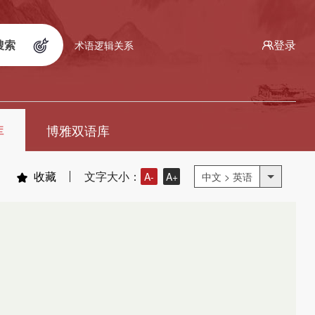
搜索
登录
术语逻辑关系
库
博雅双语库
收藏
文字大小：
A-
A+
中文 > 英语