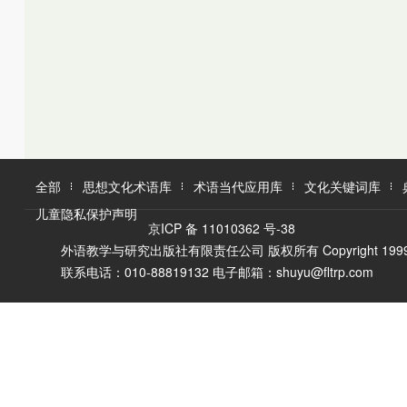
K
L
M
L
M
N
O
N
O
P
Q
P
Q
R
R
S
T
S
U
T
W
V
全部
思想文化术语库
术语当代应用库
文化关键词库
W
X
儿童隐私保护声明
X
Y
京ICP 备 11010362 号-38
Y
Z
外语教学与研究出版社有限责任公司 版权所有 Copyright 1999-2016 F
Z
联系电话：010-88819132 电子邮箱：shuyu@fltrp.com
A
Ā
B
C
D
E
È
F