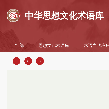
中华思想文化术语库
全 部
思想文化术语库
术语当代应
A
A
B
Ā
←
→
C
B
D
C
D
E
F
E
G
È
H
F
G
I
H
J
K
J