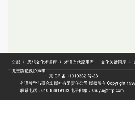
K
L
M
L
M
N
O
N
O
P
Q
P
Q
R
R
S
T
S
U
T
W
V
全部
思想文化术语库
术语当代应用库
文化关键词库
W
X
儿童隐私保护声明
X
Y
京ICP 备 11010362 号-38
Y
Z
外语教学与研究出版社有限责任公司 版权所有 Copyright 1999-2016 F
Z
联系电话：010-88819132 电子邮箱：shuyu@fltrp.com
A
Ā
B
C
D
E
È
F