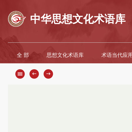
中华思想文化术语库
全 部
思想文化术语库
术语当代应
A
A
B
Ā
←
→
C
B
D
C
D
E
F
E
G
È
H
F
G
I
H
J
K
J