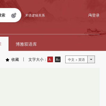
搜索
登录
术语逻辑关系
库
博雅双语库
收藏
文字大小：
A-
A+
中文 > 英语