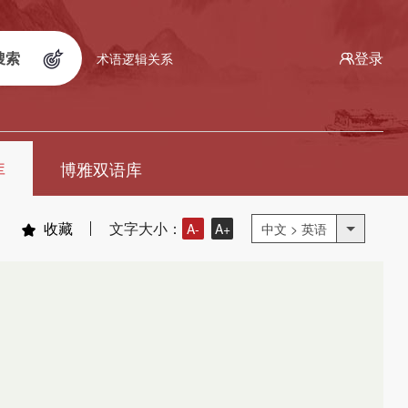
搜索
登录
术语逻辑关系
库
博雅双语库
收藏
文字大小：
A-
A+
中文 > 英语