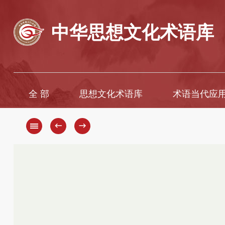
中华思想文化术语库
全 部
思想文化术语库
术语当代应
A
A
B
Ā
←
→
C
B
D
C
D
E
F
E
G
È
H
F
G
I
H
J
K
J