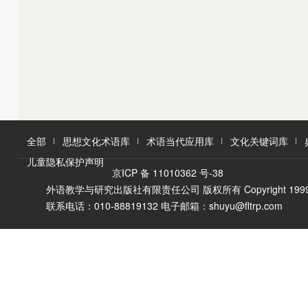
K
L
M
L
M
N
O
N
O
P
Q
P
Q
R
R
S
T
S
U
T
W
V
全部
思想文化术语库
术语当代应用库
文化关键词库
W
X
儿童隐私保护声明
X
Y
京ICP 备 11010362 号-38
Y
Z
外语教学与研究出版社有限责任公司 版权所有 Copyright 1999-2016 F
Z
联系电话：010-88819132 电子邮箱：shuyu@fltrp.com
A
Ā
B
C
D
E
È
F